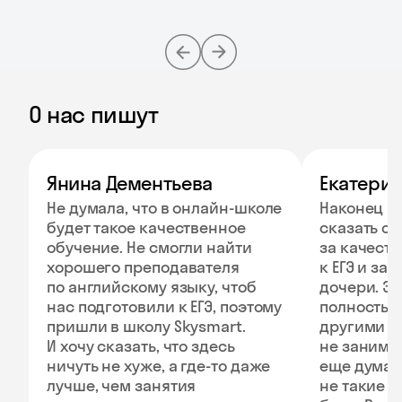
О нас пишут
Янина Дементьева
Екатери
Не думала, что в онлайн-школе
Наконец п
будет такое качественное
сказать с
обучение. Не смогли найти
за качест
хорошего преподавателя
к ЕГЭ и за
по английскому языку, чтоб
дочери. Эт
нас подготовили к ЕГЭ, поэтому
полностью 
пришли в школу Skysmart.
другими р
И хочу сказать, что здесь
не занимал
ничуть не хуже, а где-то даже
еще думает
лучше, чем занятия
не такие э