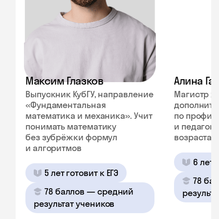
Максим Глазков
Алина Га
Выпускник КубГУ, направление
Магистр х
«Фундаментальная
дополните
математика и механика». Учит
по профил
понимать математику
и педагог
без зубрёжки формул
возраста»
и алгоритмов
6 лет 
5 лет готовит к ЕГЭ
78 ба
78 баллов — средний
результа
результат учеников