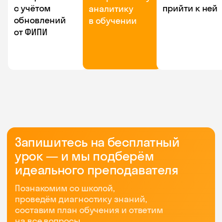
с учётом
прийти к ней
аналитику
обновлений
в обучении
от ФИПИ
Запишитесь на бесплатный
урок — и мы подберём
идеального преподавателя
Познакомим со школой,
проведём диагностику знаний,
составим план обучения и ответим
на все вопросы