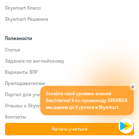
Skysmart Класс
Skysmart Решения
Полезности
Статьи
Задания по английскому
Варианты ВПР
Преподавателям
У
з
н
а
й
т
е
с
в
о
й
у
р
о
в
е
н
ь
з
н
а
н
и
й
Портал для учителей
б
е
с
п
л
а
т
н
о
!
А
п
о
п
р
о
м
о
к
о
д
у
O
R
G
A
N
I
C
A
м
ы
д
а
р
и
м
д
о
5
у
р
о
к
о
в
в
S
k
y
s
m
a
r
t
.
Отзывы о Skysmart
Контакты
Карта сайта
Начать учиться