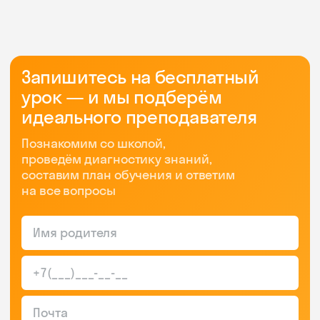
Запишитесь на бесплатный
урок — и мы подберём
идеального преподавателя
Познакомим со школой,
проведём диагностику знаний,
составим план обучения и ответим
на все вопросы