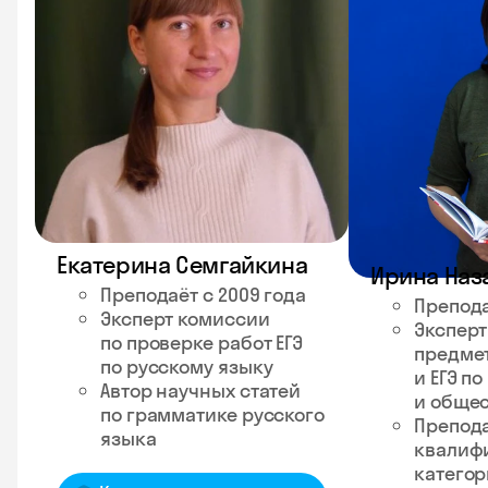
Екатерина Семгайкина
Ирина Наз
Преподаёт с 2009 года
Препода
Эксперт комиссии
Эксперт
по проверке работ ЕГЭ
предмет
по русскому языку
и ЕГЭ п
Автор научных статей
и обще
по грамматике русского
Препод
языка
квалиф
катего