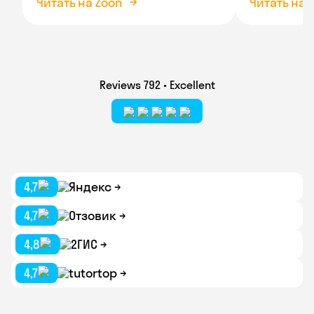
Читать на Zoon
Читать на 
Reviews 792 • Excellent
4,7
Яндекс
4,7
Отзовик
4,8
2ГИС
4,7
tutortop