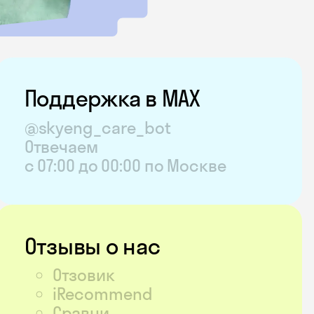
Поддержка в MAX
@skyeng_care_bot
Отвечаем
с 07:00 до 00:00 по Москве
Отзывы о нас
Отзовик
iRecommend
Сравни