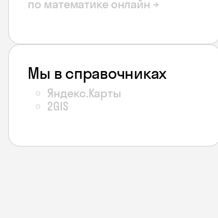
по математике онлайн →
Мы в справочниках
Яндекс.Карты
2GIS