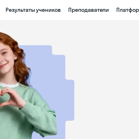
Результаты учеников
Преподаватели
Платфо