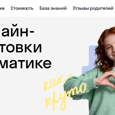
ке
Стоимость
База знаний
Отзывы родителей
лайн-
товки
ематике