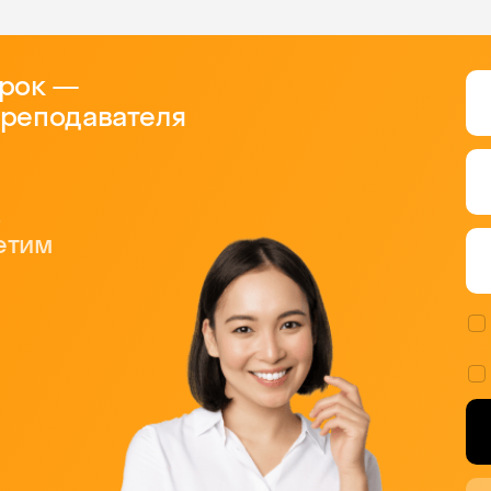
урок —
преподавателя
,
етим