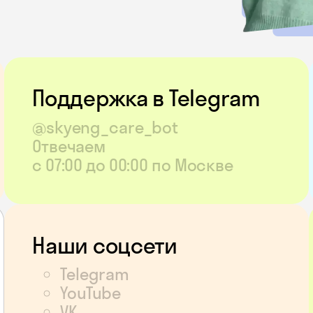
Поддержка в Telegram
@skyeng_care_bot
Отвечаем
с 07:00 до 00:00 по Москве
Наши соцсети
Telegram
YouTube
VK