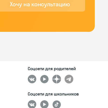
online
Хочу на консультацию
Соцсети для родителей
Соцсети для школьников