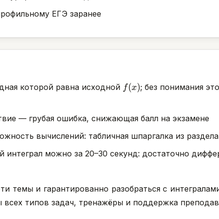
профильному ЕГЭ заранее
f(x)
(
)
одная которой равна исходной
; без понимания э
f
x
ствие — грубая ошибка, снижающая балл на экзамене
ожность вычислений: табличная шпаргалка из раздела
интеграл можно за 20–30 секунд: достаточно диффер
эти темы и гарантированно разобраться с интеграла
ы всех типов задач, тренажёры и поддержка преподав