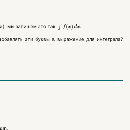
x)
\int
)
(
)
, мы запишем это так:
∫
.
x
f
x
d
x
f(x)\,dx
добавлять эти буквы в выражение для интеграла?
Skysmart Chat
online
, dm
.