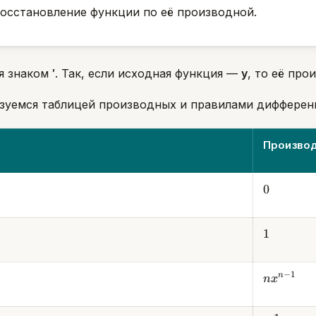
восстановление функции по её производной.
я знаком
′
. Так, если исходная функция —
y
, то её про
ьзуемся таблицей производных и правилами дифферен
Производн
0
0
1
1
nx^{n-
−
1
n
n
x
1}