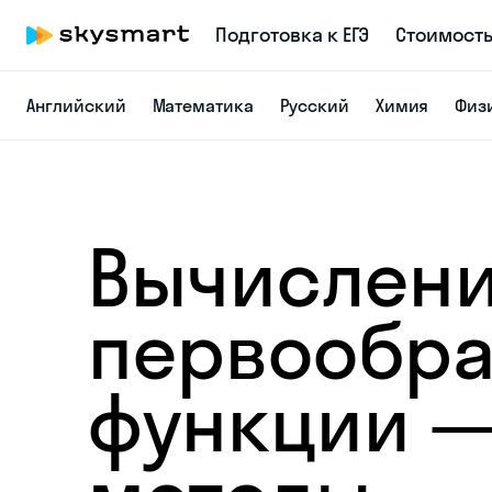
Подготовка к ЕГЭ
Стоимост
Английский
Математика
Русский
Химия
Физ
Вычислен
первообр
функции 