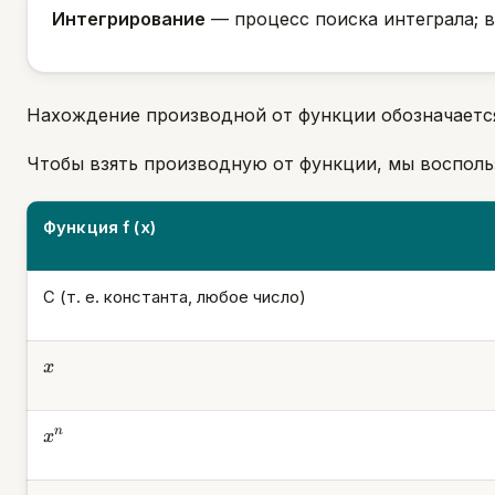
Интегрирование
— процесс поиска интеграла; 
Нахождение производной от функции обозначаетс
Чтобы взять производную от функции, мы воспол
Функция f (x)
С (т. е. константа, любое число)
x
x
x^n
n
x