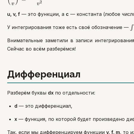
{v}\right)' =
2
u'v +
-
v
v
\dfrac{u'v -
v'u
v'
u, v, f
— это функции, а
c
— константа (любое число
v'u}{v^2}
\
У интегрирования тоже есть своё обозначение —
∫
Внимательные заметили в записи интегрировани
Сейчас во всём разберёмся!
Дифференциал
Разберём буквы
dx
по отдельности:
d
— это дифференциал,
х
— функция, по которой будет произведено ди
Так, если мы дифференцируем функции
y, f, m
, то 