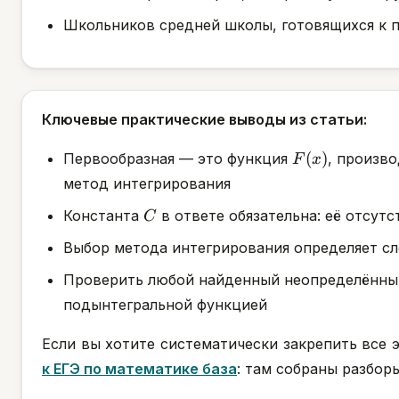
Школьников средней школы, готовящихся к 
Ключевые практические выводы из статьи:
F(x)
(
)
Первообразная — это функция
, произв
F
x
метод интегрирования
C
Константа
в ответе обязательна: её отсут
C
Выбор метода интегрирования определяет сл
Проверить любой найденный неопределённый 
подынтегральной функцией
Если вы хотите систематически закрепить все 
к ЕГЭ по математике база
: там собраны разбор