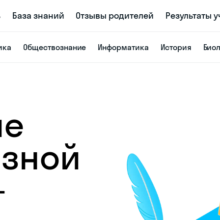
ь
База знаний
Отзывы родителей
Результаты 
ика
Обществознание
Информатика
История
Био
ие
азной
—