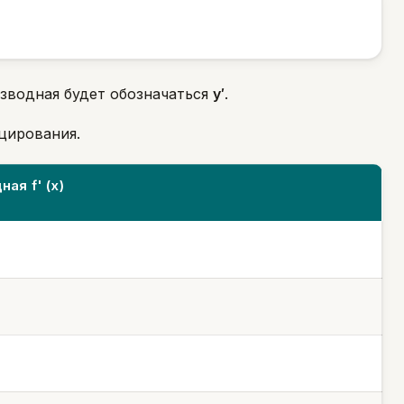
изводная будет обозначаться
y′
.
цирования.
ая f' (х)