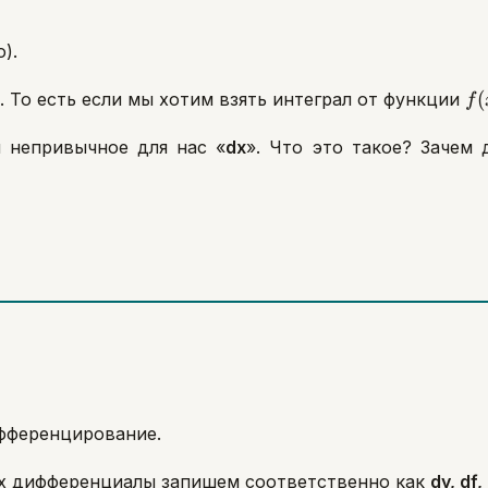
).
int
f(
(
. То есть если мы хотим взять интеграл от функции
f
я непривычное для нас «
dx
». Что это такое? Зачем 
фференцирование.
их дифференциалы запишем соответственно как
dy, df