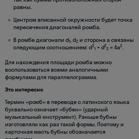
равны.
Центром вписанной окружности будет точка
пересечения диагоналей ромба.
В ромбе диагонали d
, d
и сторона а связаны
1
2
2
2
2
следующим соотношением: d
+ d
= 4a
.
1
2
Для нахождения площади ромба можно
воспользоваться всеми аналогичными
формулами для параллелограмма.
Это интересно
Термин «ромб» в переводе с латинского языка
буквально означает «бубен» (ударный
музыкальный инструмент). Раньше бубны
изготовляли как раз такой формы. Поэтому и
карточная масть бубны обозначается