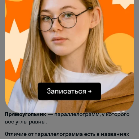
Получи больше пользы от Skysmart:
Подготовься к ОГЭ
на пятёрку
Подготовься к ЕГЭ
на высокие баллы
Записывайся на
бесплатные курсы
для детей
Решай задания
в бесплатном
тренажёре ЕГЭ
Прямоугольник: определение,
свойства, основные формулы
Прямоугольник
— параллелограмм, у которого
все углы равны.
Отличие от параллелограмма есть в названиях