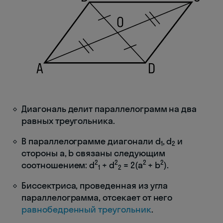
Диагональ делит параллелограмм на два
равных треугольника.
В параллелограмме диагонали d
, d
и
1
2
стороны a, b связаны следующим
2
2
2
2
соотношением: d
+ d
= 2(a
+ b
).
1
2
Биссектриса, проведенная из угла
параллелограмма, отсекает от него
равнобедренный треугольник
.