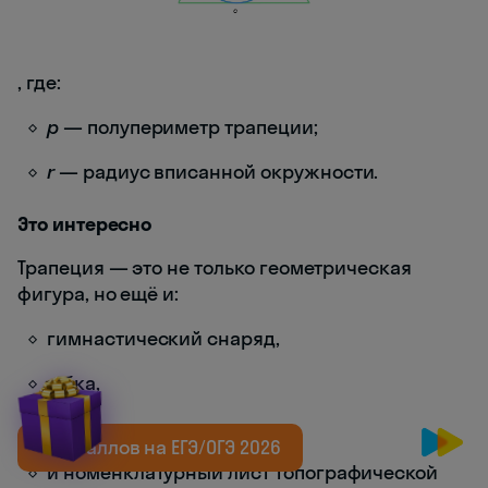
, где:
p
— полупериметр трапеции;
r
— радиус вписанной окружности.
Это интересно
Трапеция — это не только геометрическая
фигура, но ещё и:
гимнастический снаряд,
юбка,
кость запястья
+20 баллов на ЕГЭ/ОГЭ 2026
и номенклатурный лист топографической