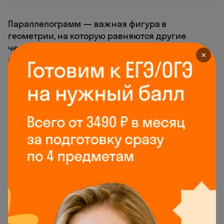
Параллелограмм — важная фигура в
геометрии, на которую равняются другие
четырёхугольники. Практически все из них —
✕
прямоугольник, квадрат и ромб — наследуют
свойства параллелограмма с учётом своих
особенностей.
Это интересно
На основных свойствах параллелограмма
устроена работа штурманской линейки. С её
помощью вы можете быстро снять с карты
необходимые
координаты
заданных точек, или
же наоборот — нанести точки по заданным
координатам, а также с высокой найти
расстояние между точками на карте.