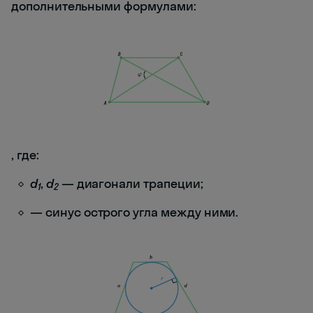
дополнительными формулами:
, где:
d
,
d
— диагонали трапеции;
1
2
— синус острого угла между ними.