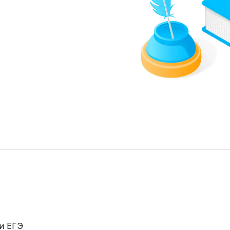
ы
и ЕГЭ