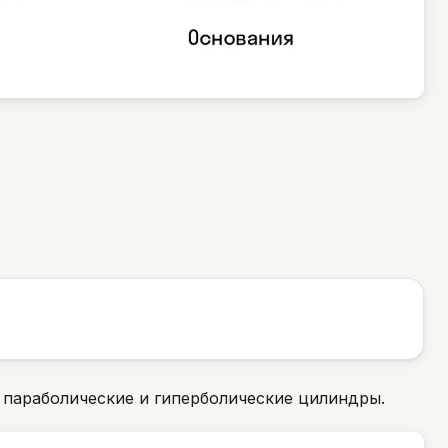
 параболические и гиперболические цилиндры.
Skysmart Chat
online