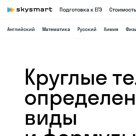
Подготовка к ЕГЭ
Стоимост
Английский
Математика
Русский
Химия
Физ
Круглые т
определен
виды