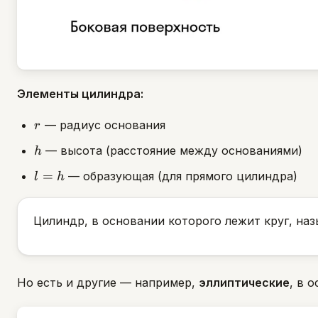
Элементы цилиндра:
r
— радиус основания
r
h
— высота (расстояние между основаниями)
h
l
=
— образующая (для прямого цилиндра)
l
h
=
h
Цилиндр, в основании которого лежит круг, на
Но есть и другие — например,
эллиптические
, в 