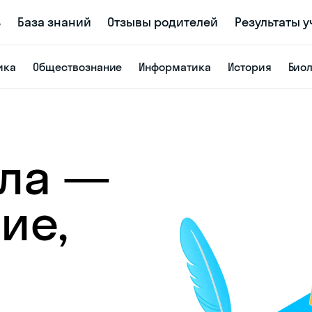
ь
База знаний
Отзывы родителей
Результаты 
ика
Обществознание
Информатика
История
Био
ела —
ие,