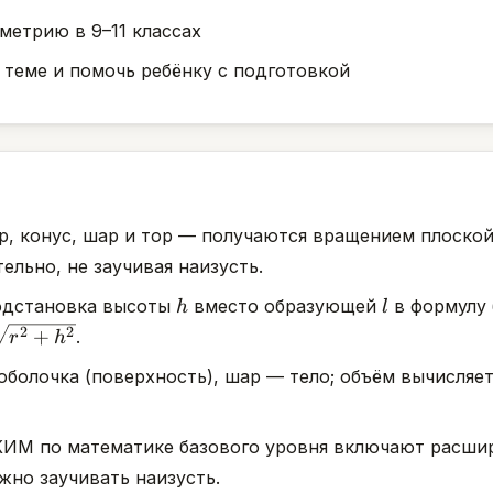
метрию в 9–11 классах
 теме и помочь ребёнку с подготовкой
р, конус, шар и тор — получаются вращением плоской
льно, не заучивая наизусть.
h
l
подстановка высоты
вместо образующей
в формулу 
h
l
2
2
+
.
r
h
t{r^2
оболочка (поверхность), шар — тело; объём вычисляе
^2}
 КИМ по математике базового уровня включают расши
жно заучивать наизусть.