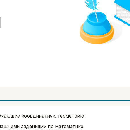
ы
 изучающие координатную геометрию
омашними заданиями по математике