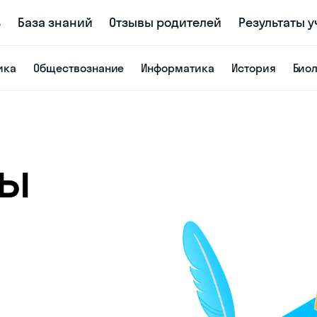
ь
База знаний
Отзывы родителей
Результаты 
ика
Обществознание
Информатика
История
Био
ты