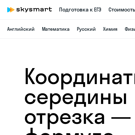
Подготовка к ЕГЭ
Стоимост
Английский
Математика
Русский
Химия
Физ
Координа
середины
отрезка —