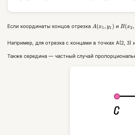
A(x_1,
B(x_2
(
,
)
(
,
Если координаты концов отрезка
и
A
x
y
B
x
1
1
2
y_1)
y_2)
Например, для отрезка с концами в точках A(2, 3) и
Также середина — частный случай пропорционально