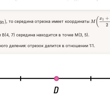
+
,
M\!\left(
(
x
1
)
, то середина отрезка имеет координаты
y
M
2
+ x_2
2
\dfrac{y
 B(4, 7) середина находится в точке M(3, 5).
{2}\right
го деления: отрезок делится в отношении 1:1.