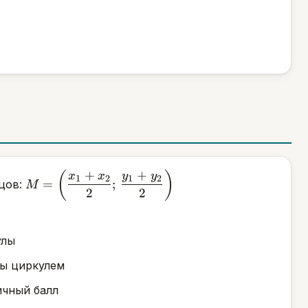
+
+
M =
(
)
x
x
y
y
1
2
1
2
=
;
цов:
M
\left(\dfrac{x_1+x_2}
2
2
{2};\,
\dfrac{y_1+y_2}
{2}\right)
улы
ны циркулем
ичный балл